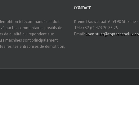
CONTACT
 démolition télécommandés et doit
Kleine Dauwstraat 9 · 9190 Stekene ·
ivé par les commentaires positifs de
Tél.: +32 (0) 473 20 83 25
es de qualité qui répondent aux
Email:
koen.stuer@toptecbenelux.c
 Les machines sont principalement
cléaires, les entreprises de démolition,