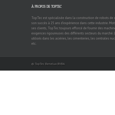
À PROPOS DE TOPTEC
TopTec est spécialisée dans la construction de robots de
son succès à 25 ans d'expérience dans cette industrie. Mot
ses clients, TopTec toujours efforcé de fournir des machin
exigences rigoureuses des différents secteurs du marché.
utilisés dans les aciéries, les cimenteries, les centrales nu
etc.
© TopTec Benelux BVBA
دانلود
فیلم