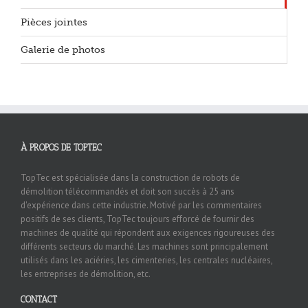
Pièces jointes
Galerie de photos
À PROPOS DE TOPTEC
TopTec est spécialisée dans la construction de robots de
démolition télécommandés et doit son succès à 25 ans
d'expérience dans cette industrie. Motivé par les commentaires
positifs de ses clients, TopTec toujours efforcé de fournir des
machines de qualité qui répondent aux exigences rigoureuses des
différents secteurs du marché. Les machines sont principalement
utilisés dans les aciéries, les cimenteries, les centrales nucléaires,
les entreprises de démolition, etc.
CONTACT