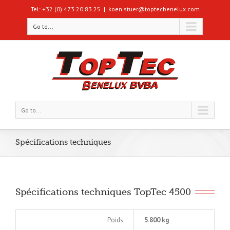
Tel: +32 (0) 473 20 83 25
|
koen.stuer@toptecbenelux.com
Go to...
Go to...
Spécifications techniques
Spécifications techniques TopTec 4500
Poids
5.800 kg