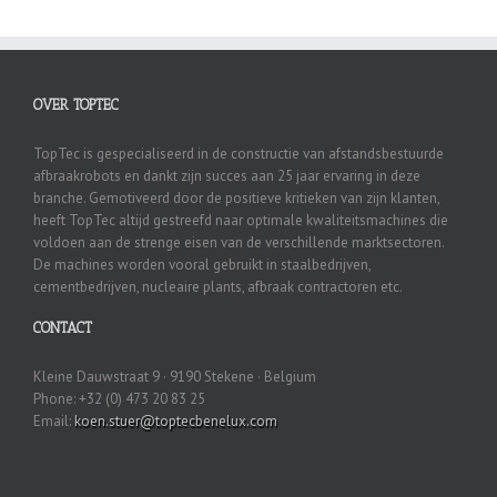
OVER TOPTEC
TopTec is gespecialiseerd in de constructie van afstandsbestuurde
afbraakrobots en dankt zijn succes aan 25 jaar ervaring in deze
branche. Gemotiveerd door de positieve kritieken van zijn klanten,
heeft TopTec altijd gestreefd naar optimale kwaliteitsmachines die
voldoen aan de strenge eisen van de verschillende marktsectoren.
De machines worden vooral gebruikt in staalbedrijven,
cementbedrijven, nucleaire plants, afbraak contractoren etc.
CONTACT
Kleine Dauwstraat 9 · 9190 Stekene · Belgium
Phone: +32 (0) 473 20 83 25
Email:
koen.stuer@toptecbenelux.com