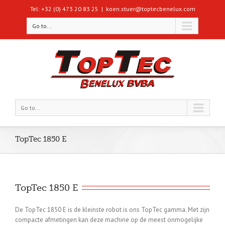
Tel: +32 (0) 473 20 83 25
|
koen.stuer@toptecbenelux.com
Go to...
Go to...
TopTec 1850 E
TopTec 1850 E
De TopTec 1850 E is de kleinste robot is ons TopTec gamma. Met zijn
compacte afmetingen kan deze machine op de meest onmogelijke