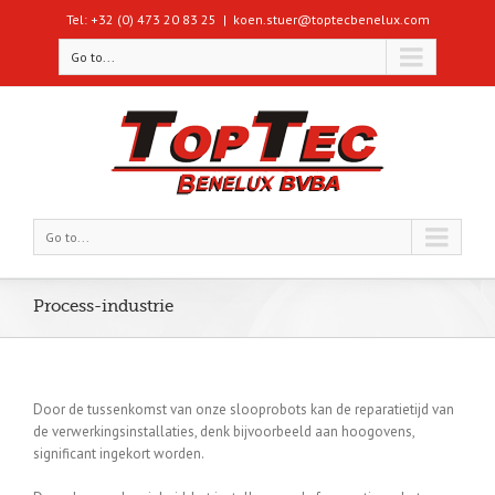
Tel: +32 (0) 473 20 83 25
|
koen.stuer@toptecbenelux.com
Go to...
Go to...
Process-industrie
Door de tussenkomst van onze slooprobots kan de reparatietijd van
de verwerkingsinstallaties, denk bijvoorbeeld aan hoogovens,
significant ingekort worden.