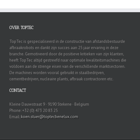
OVER TOPTEC
TopTec is gespecialiseerd in de constructie van afstandsbestuurde
afbraakrobots en dankt zijn succes aan 25 jaar ervaring in deze
branche. Gemotiveerd door de positieve kritieken van zijn klanten,
heeft TopTec altijd gestreefd naar optimale kwaliteitsmachines die
voldoen aan de strenge eisen van de verschillende marktsectoren.
De machines worden vooral gebruikt in staalbedrijven,
cementbedrijven, nucleaire plants, afbraak contractoren etc.
CONTACT
Kleine Dauwstraat 9 · 9190 Stekene · Belgium
Phone: +32 (0) 473 20 83 25
Email:
koen.stuer@toptecbenelux.com