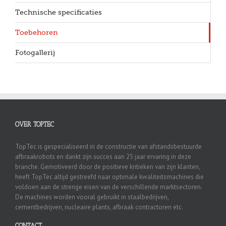
Technische specificaties
Toebehoren
Fotogallerij
OVER TOPTEC
TopTec is gespecialiseerd in de constructie van afstandsbestuurde
afbraakrobots en dankt zijn succes aan 25 jaar ervaring in deze
branche. Gemotiveerd door de positieve kritieken van zijn klanten,
heeft TopTec altijd gestreefd naar optimale kwaliteitsmachines die
voldoen aan de strenge eisen van de verschillende marktsectoren.
De machines worden vooral gebruikt in staalbedrijven,
cementbedrijven, nucleaire plants, afbraak contractoren etc.
CONTACT