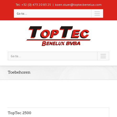
Tel: +32 (0) 473 20 83 25
|
koen.stuer@toptecbenelux.com
Go to...
Go to...
Toebehoren
TopTec 2500